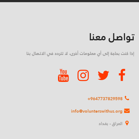
تواصل معنا
إذا كنت بحاجة إلى أي معلومات أخرى، لا تتردد في الاتصال بنا
9647737829598+
info@volunterswithus.org
العراق - بغداد